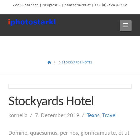
7222 Rohrbach | Neugasse 3 | photost@rkl.at | +43 (0)2626 63452
Navi
HOME
STOCKYARDS HOTEL
Stockyards Hotel
kornelia
7. Dezember 2019
Texas
,
Travel
Domine, quaesumus, per nos, glorificamus te, et ut