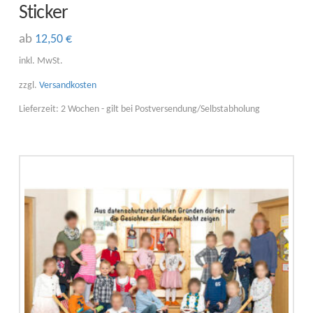
Sticker
ab
12,50
€
Dieses
inkl. MwSt.
Produkt
zzgl.
Versandkosten
weist
Lieferzeit:
2 Wochen - gilt bei Postversendung/Selbstabholung
mehrere
Varianten
auf.
Die
Optionen
können
auf
der
Produktseite