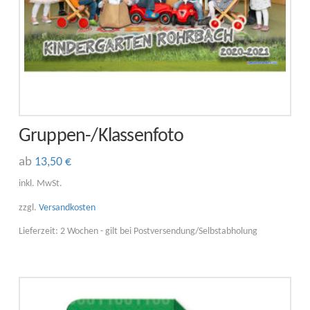
gewählt
werden
Gruppen-/Klassenfoto
ab
13,50
€
Dieses
inkl. MwSt.
Produkt
zzgl.
Versandkosten
weist
Lieferzeit:
2 Wochen - gilt bei Postversendung/Selbstabholung
mehrere
Varianten
auf.