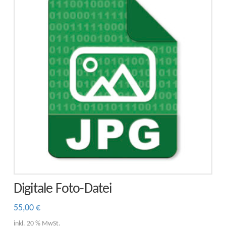
Die
Optionen
können
auf
der
Produktseite
gewählt
werden
Digitale Foto-Datei
55,00
€
inkl. 20 % MwSt.