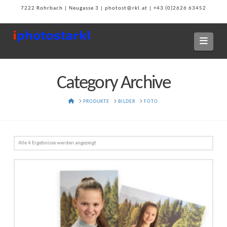
7222 Rohrbach | Neugasse 3 | photost@rkl.at | +43 (0)2626 63452
Navi
Category Archive
HOME
PRODUKTE
BILDER
FOTO
Alle 4 Ergebnisse werden angezeigt